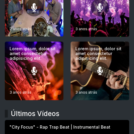
2 anos atrás
3 anos atrás
Lorem ipsum, dolor sit
Lorem ipsum, dolor sit
amet consectetur
amet consectetur
adipisicing elit.
adipisicing elit.
3 anos atrás
3 anos atrás
Últimos Vídeos
"City Focus" - Rap Trap Beat | Instrumental Beat