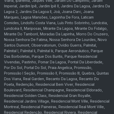
Viana, Ipanema, Jaques Ville, Jardim Do Campinho, Jardim
Imperial, Jardim Ipê, Jardim Ipê II, Jardins Da Lagoa, Jardins Da
Lagoa 2, Jardins Da Lagoa II, Joá, Joana Darc, Joana
Marques, Lagoa Mansões, Lagoinha De Fora, Laticam
Comides, Lindolfo Costa Viana, Luís Pinto Sobrinho, Lundcéia,
Lundcéia II, Mariposas, Mirante Da Lagoa, Mirante Do Fidalgo,
Mirante Do Tamboril, Moradas Da Lapinha, Morro Do Cruzeiro,
Nossa Senhora De Fatima, Nossa Senhora De Lourdes, Novo
Santos Dumont, Observatorium, Ovídio Guerra, Palmital,
Palmital I, Palmital Ii, Palmital Iii, Parque Aeronáutico, Parque
Das Borboletas, Parque Dos Buritis, Parque Residencial
Vivendas, Pastinho, Pomar Da Lagoa, Pontal Da Liberdade,
Por Do Sol, Portal Do Sol, Praia Angelica, Promissão,
Promissão I Seção, Promissão II, Promissão III, Quebra, Quintas
Dos Viana, Real Garden, Recanto Da Lagoa, Recanto Do
Poeta, Redenção, Residencial Bem Viver, Residencial
Boulevard, Residencial Champagne, Residencial Eldorado,
Residencial Golden Class, Residencial Gran Royalle,
Residencial Jardins Village, Residencial Mont Ville, Residencial
Montreal, Residencial Paineiras, Residencial Real Mont Ville,
Residencial Redenção, Residencial Riviera, Residencial