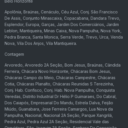
Belo Horizonte
Apolônia, Braúnas, Cenáculo, Céu Azul, Conj. São Francisco
De Assis, Conjunto Minascaixa, Copacabana, Dandara Trevo,
Esplendor, Europa, Garças, Jardim Dos Comerciários, Jardim
Leblon, Mantiqueira, Minas Caixa, Nova Pampulha, Nova York,
Pedra Branca, Santa Monica, Serra Verde, Trevo, Urca, Venda
Nova, Vila Dos Anjos, Vila Mantiqueira.
Contagem
Arvoredo, Arvoredo 2A Seção, Bom Jesus, Braúnas, Cândida
Ferreira, Chácara Novo Horizonte, Chácaras Bom Jesus,
Chácaras Campo do Meio, Chácaras Campestre, Chácaras
Cotia, Chácaras Planalto, Chácaras Reunidas S Terezinha,
Conj. Hab. Confisco, Conj. Hab. Nova Pampulha, Conquista
Veredas, Distrito Industrial Dr Hélio P Guimaraes, Do Cabral,
Dos Caiapós, Empresarial Do Mandu, Estrela Dalva, Feijão
Miúdo, Guanabara, Jose Ferreira Camargos, Lua Nova da
Pampulha, Nacional, Nacional 2A Seção, Parque Xangrilá,
Pedra Azul, Pedra Azul 2A Seção, Residencial Vale das
Orquídeas, São Joaquim 3A Seção, Senhora Da Conceição,