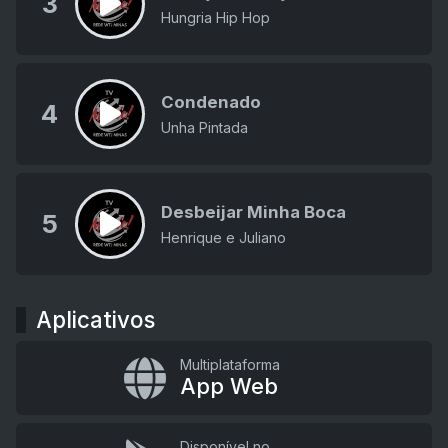
3
Hungria Hip Hop
Condenado
4
Unha Pintada
Desbeijar Minha Boca
5
Henrique e Juliano
Aplicativos
Multiplataforma
App Web
Disponível no